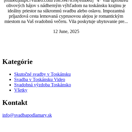
[embed]https://vimeo.com/1085947839[/embed] 4* vila uprostred
olivových hájov s nádherným výhľadom na toskánsku krajinu je
ideálny priestor na súkromnú svadbu alebo oslavu. Impozantná
príjazdová cesta lemovaná cyprusovou alejou je romantickým
miestom na Vaš svadobnú večeru. Vila poskytuje ubytovanie pre...
12 June, 2025
Kategórie
Skutočné svadby v Toskánsku
Svadba v Toskánsku Video
Svadobná výzdoba Toskánsko
Všetky
Kontakt
info@svadbapodlamary.sk