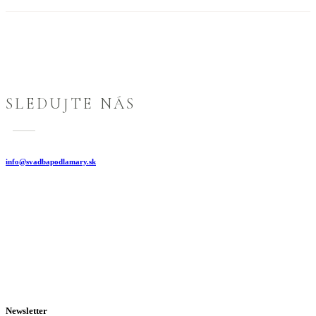
SLEDUJTE NÁS
i
nfo@svadbapodlamary.sk
Newsletter